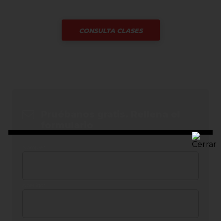
CONSULTA CLASES
Pruébanos gratis. Rellena el
formulario
Nombre
*
Apellido
*