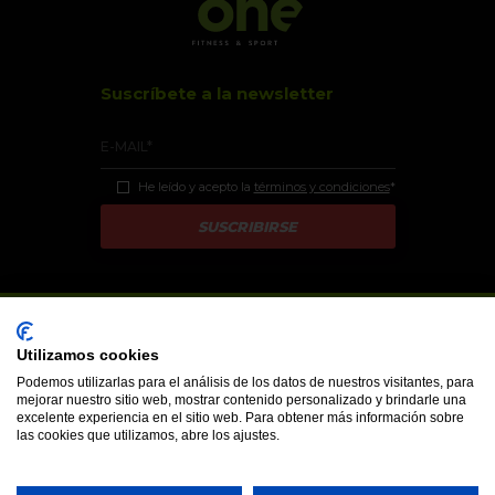
Suscríbete a la newsletter
He leído y acepto la
términos y condiciones
*
Utilizamos cookies
CANAL DENUNCIAS
INFORMACIÓN LEGAL
POLÍTICA DE PRIVACIDAD
POLÍTICA DE COOKIES
Podemos utilizarlas para el análisis de los datos de nuestros visitantes, para
BAJA INFORMACIÓN COMERCIAL
MODIFICAR COOKIES
mejorar nuestro sitio web, mostrar contenido personalizado y brindarle una
excelente experiencia en el sitio web. Para obtener más información sobre
ENVIAR EMAIL
las cookies que utilizamos, abre los ajustes.
Contacto