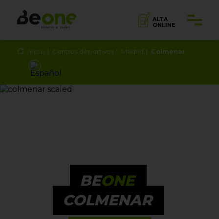
ALTA
ONLINE
Inicio
Centros deportivos
Madrid
Colmenar
BE
ONE
COLMENAR