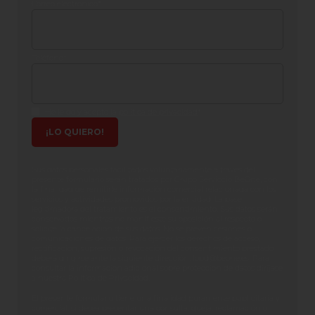
Correo electrónico
*
Teléfono
*
He leido y acepto la
política de privacidad
*
Sus datos personales facilitados voluntariamente a través del
presente formulario serán tratados por Grupo Serviocio BeOne, con
la finalidad de remitirle información comercial relacionada con los
servicios y actividades promovidos por la entidad. La base
legitimadora del tratamiento es el consentimiento. Sus datos serán
conservados mientras no manifieste su oposición al respecto o
solicite la cancelación de sus datos. No se prevén cesiones o
comunicaciones de datos. Para ejercer los derechos de acceso,
rectificación, supresión o revocación del consentimiento prestado
deberá dirigirse ante la siguiente dirección:
lopd@beone.es
. Para
consultar la información adicional sobre protección de datos diríjase
a nuestra Política de Privacidad.
El presente formulario tiene una finalidad puramente publicitaria y
comercial, si desea presentar una consulta, queja, reclamación o