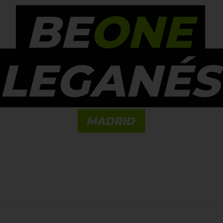
BE
ONE
LEGANÉS
MADRID