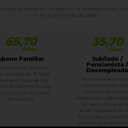
 mejor se adapte a ti. Te dejamos los más importantes a co
con el centro el resto de tarifas.
65,70
35,70
€/mes
€/mes
Abono Familiar
Jubilado /
Pensionista 
idad familiar (pareja e
Desemplead
/as menores de 16 años).
Personas que acredit
lemento hijo/a de 16 a
con documento oficia
ños: 16,25€/mes. Acceso
condición de jubilad
entro en todo el horario
pensionista o desempl
de apertura
Accesos lunes a viern
desde hora apertura h
15:00 horas, Acceso fin
semana: todo el horari