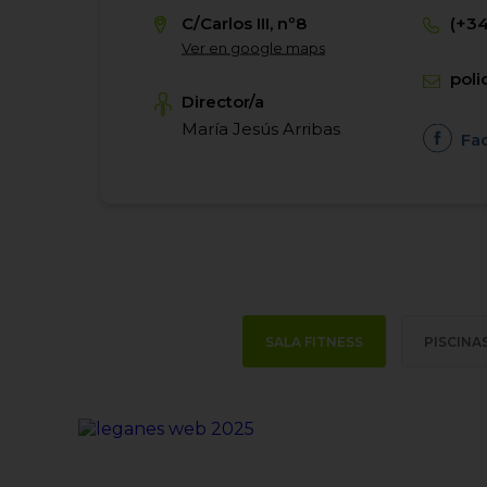
C/Carlos III, nº8
(+34
Ver en google maps
pol
Director/a
María Jesús Arribas
Fa
SALA FITNESS
PISCINA