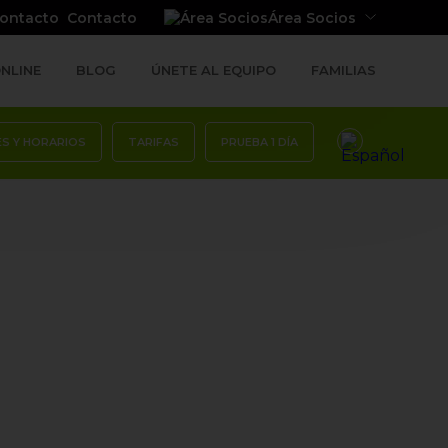
Contacto
Área Socios
NLINE
BLOG
ÚNETE AL EQUIPO
FAMILIAS
ES Y HORARIOS
TARIFAS
PRUEBA 1 DÍA