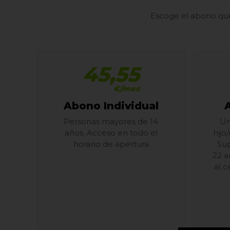
Escoge el abono que
45,55
€/mes
Abono Individual
Personas mayores de 14
Un
años. Acceso en todo el
hijo
horario de apertura
Sup
22 a
al c