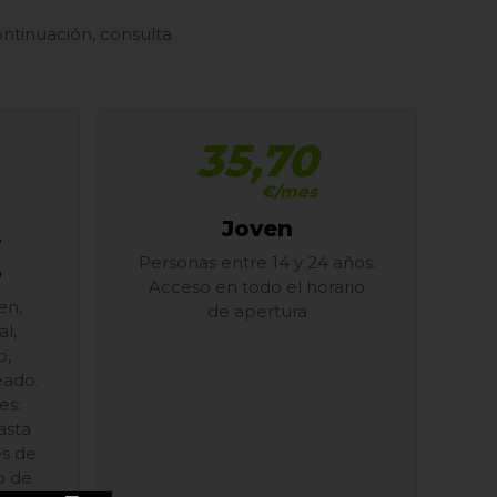
ntinuación, consulta
35,70
€/mes
Joven
/
Personas entre 14 y 24 años.
o
Acceso en todo el horario
en,
de apertura
l,
o,
eado.
es:
asta
es de
o de